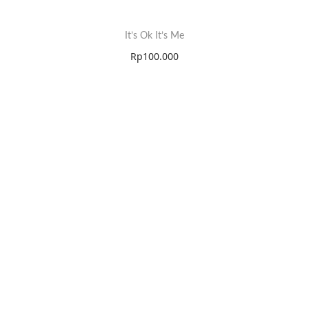
It’s Ok It’s Me
Rp
100.000