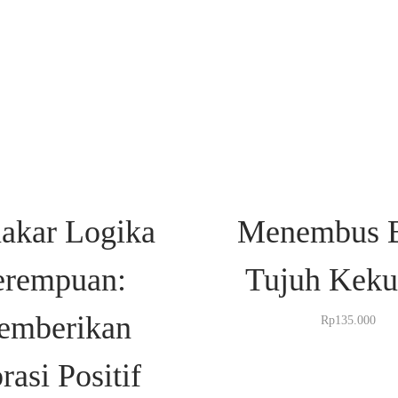
akar Logika
Menembus B
erempuan:
Tujuh Keku
emberikan
Rp
135.000
rasi Positif