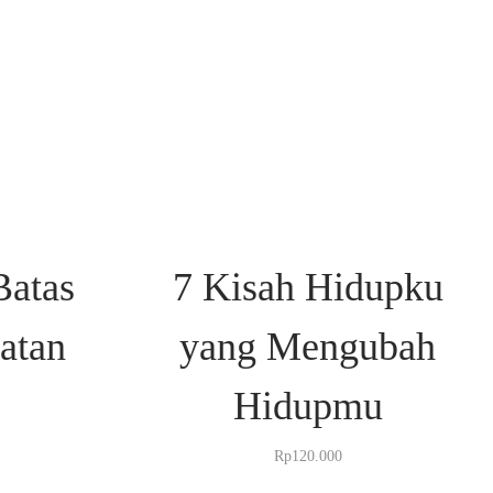
atas
7 Kisah Hidupku
atan
yang Mengubah
Hidupmu
Rp
120.000