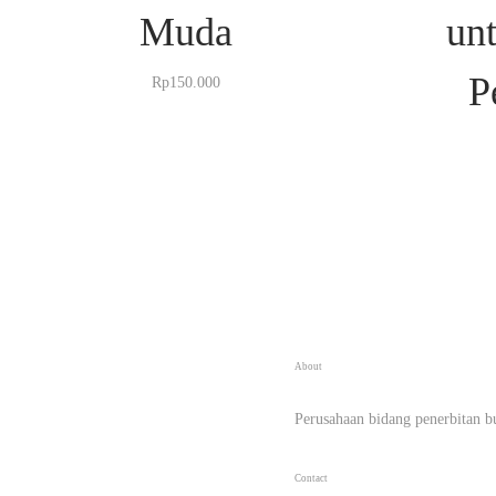
Muda
un
P
Rp
150.000
About
Perusahaan bidang penerbitan b
Contact