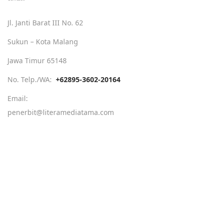
Jl. Janti Barat III No. 62
Sukun – Kota Malang
Jawa Timur 65148
No. Telp./WA:
+62895-3602-20164
Email:
penerbit@literamediatama.com