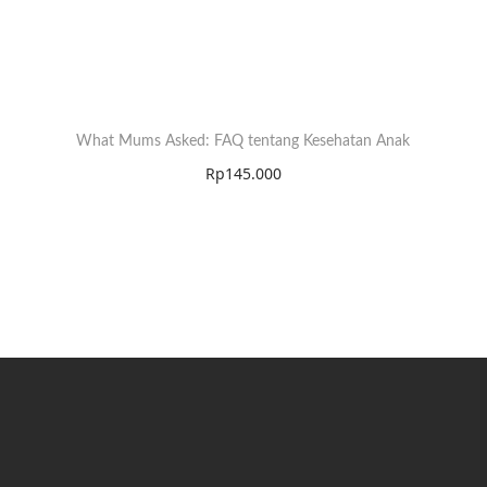
What Mums Asked: FAQ tentang Kesehatan Anak
Rp
145.000