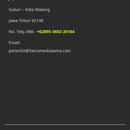
Sukun – Kota Malang
Jawa Timur 65148
No. Telp./WA:
+62895-3602-20164
Email:
penerbit@literamediatama.com