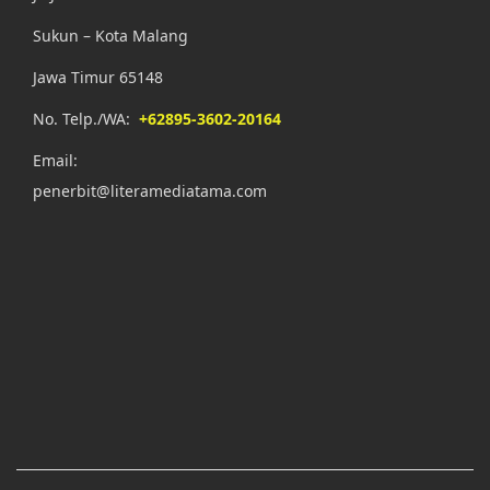
Sukun – Kota Malang
Jawa Timur 65148
No. Telp./WA:
+62895-3602-20164
Email:
penerbit@literamediatama.com