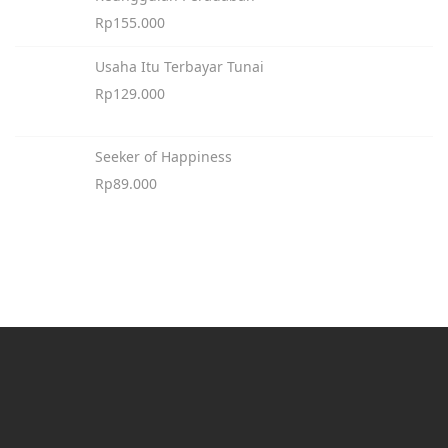
Rp
155.000
Usaha Itu Terbayar Tunai
Rp
129.000
Seeker of Happiness
Rp
89.000