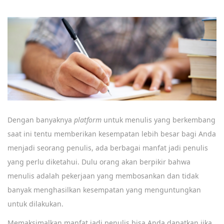
e
c
e
m
b
e
r
1
Dengan banyaknya
platform
untuk menulis yang berkembang
8
saat ini tentu memberikan kesempatan lebih besar bagi Anda
,
menjadi seorang penulis, ada berbagai manfat jadi penulis
2
yang perlu diketahui. Dulu orang akan berpikir bahwa
0
menulis adalah pekerjaan yang membosankan dan tidak
1
banyak menghasilkan kesempatan yang menguntungkan
9
untuk dilakukan.
Memaksimalkan manfat jadi penulis bisa Anda dapatkan jika