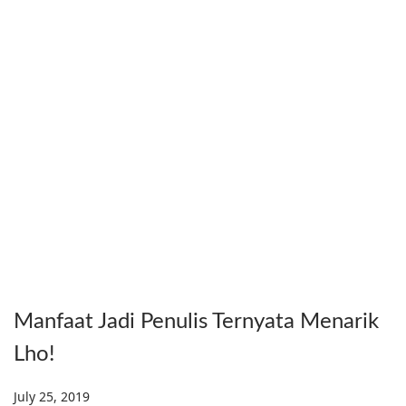
Manfaat Jadi Penulis Ternyata Menarik
Lho!
Posted on
July 25, 2019
D