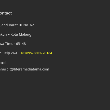
ontact
. Janti Barat III No. 62
ukun – Kota Malang
awa Timur 65148
o. Telp./WA:
+62895-3602-20164
ail:
enerbit@literamediatama.com