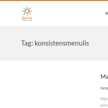
B
Tag:
konsistensmenulis
Ma
Post
Octo
Bagi
pili