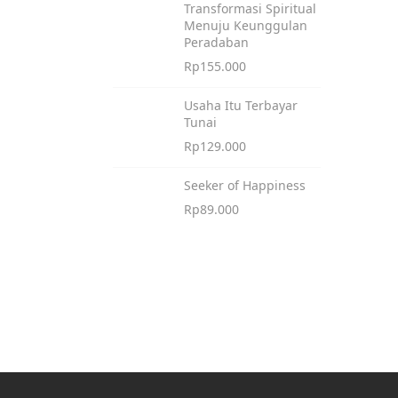
Transformasi Spiritual
Menuju Keunggulan
Peradaban
Rp
155.000
Usaha Itu Terbayar
Tunai
Rp
129.000
Seeker of Happiness
Rp
89.000