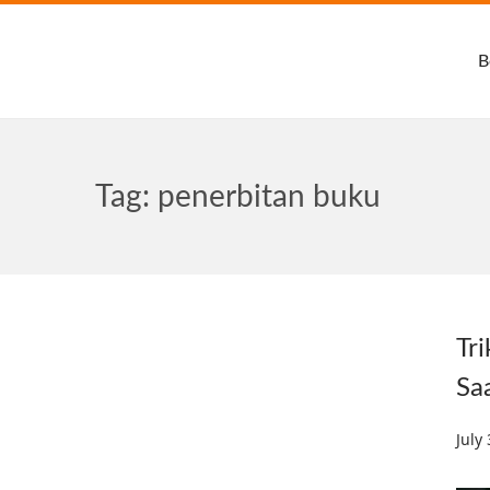
B
Tag:
penerbitan buku
Tr
Sa
Post
July