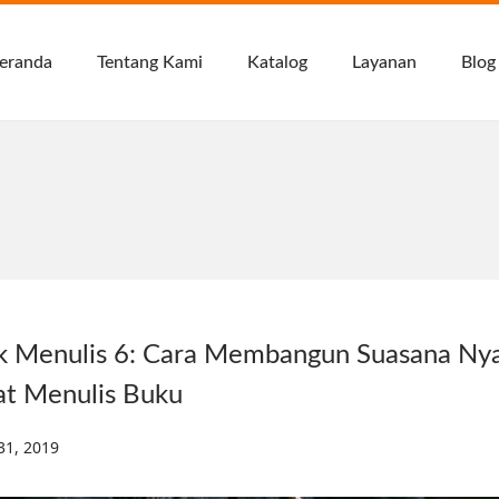
eranda
Tentang Kami
Katalog
Layanan
Blog
ik Menulis 6: Cara Membangun Suasana N
at Menulis Buku
ed on
 31, 2019
D
e