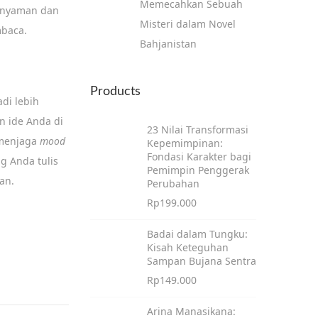
Memecahkan Sebuah
n nyaman dan
Misteri dalam Novel
mbaca.
Bahjanistan
Products
di lebih
 ide Anda di
23 Nilai Transformasi
 menjaga
mood
Kepemimpinan:
Fondasi Karakter bagi
g Anda tulis
Pemimpin Penggerak
an.
Perubahan
Rp
199.000
Badai dalam Tungku:
Kisah Keteguhan
Sampan Bujana Sentra
Rp
149.000
Arina Manasikana: