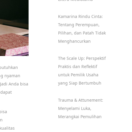
Kamarina Rindu Cinta:
Tentang Perempuan,
Pilihan, dan Patah Tidak
Menghancurkan
The Scale Up: Perspektif
Praktis dan Reflektif
butuhkan
untuk Pemilik Usaha
ng nyaman
yang Siap Bertumbuh
Jadi Anda bisa
 dapat
Trauma & Attunement:
Menyelami Luka,
bisa
Merangkai Pemulihan
an
ualitas