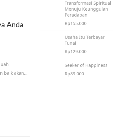
Transformasi Spiritual
Menuju Keunggulan
Peradaban
Rp
155.000
ya Anda
Usaha Itu Terbayar
Tunai
Rp
129.000
buah
Seeker of Happiness
n baik akan…
Rp
89.000