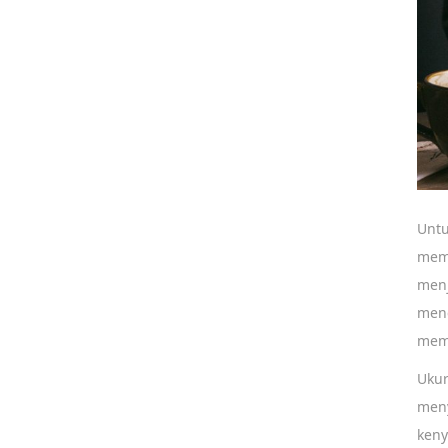
Untu
mem
menj
menc
memb
Ukur
men
keny