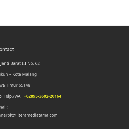
ontact
. Janti Barat III No. 62
ukun – Kota Malang
awa Timur 65148
o. Telp./WA:
+62895-3602-20164
ail:
enerbit@literamediatama.com