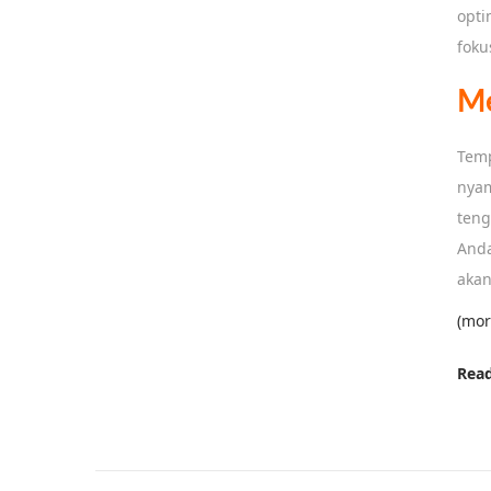
opti
foku
Me
Temp
nyam
teng
Anda
akan
(mor
Rea