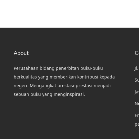
2
0
1
9
About
C
Perusahaan bidang penerbitan buku-buku
Jl
berkualitas yang memberikan kontribusi kepada
S
negeri. Mengangkat prestasi-prestasi menjadi
J
sebuah buku yang menginspirasi.
N
Em
p