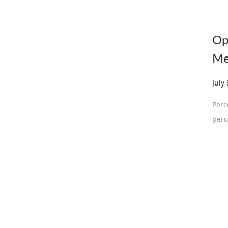
Op
Me
Post
July
Perc
peru