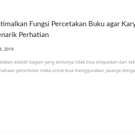
timalkan Fungsi Percetakan Buku agar Kar
narik Perhatian
ed on
 8, 2019
D
e
etakan adalah bagian yang tentunya tidak bisa dilepaskan dari se
c
sahaan penerbitan maka untuk bisa menggunakan jasanya denga
e
m
b
e
r
1
8
,