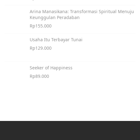
Arina Manasikana: Transformasi Spiritual Menuju
Keunggulan Peradaban
Rp
155.000
Usaha Itu Terbayar Tunai
Rp
129.000
Seeker of Happiness
Rp
89.000