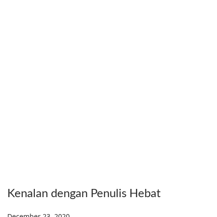
Kenalan dengan Penulis Hebat
Posted on
December 23, 2020