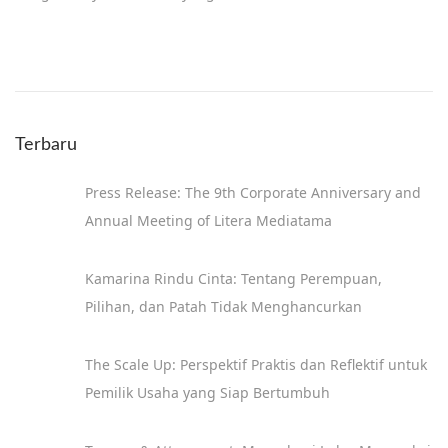
m
b
e
r
1
Terbaru
8
,
Press Release: The 9th Corporate Anniversary and
2
Annual Meeting of Litera Mediatama
0
1
Kamarina Rindu Cinta: Tentang Perempuan,
9
Pilihan, dan Patah Tidak Menghancurkan
The Scale Up: Perspektif Praktis dan Reflektif untuk
Pemilik Usaha yang Siap Bertumbuh