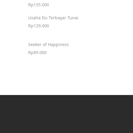
Rp
155.000
Usaha Itu Terbayar Tunai
Rp
129.000
Seeker of Happiness
Rp
89.000