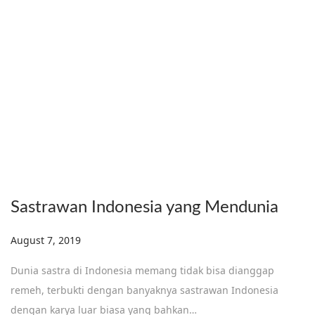
Sastrawan Indonesia yang Mendunia
Posted on
August 7, 2019
D
e
Dunia sastra di Indonesia memang tidak bisa dianggap
c
remeh, terbukti dengan banyaknya sastrawan Indonesia
e
dengan karya luar biasa yang bahkan…