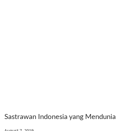
Sastrawan Indonesia yang Mendunia
Posted on
August 7, 2019
D