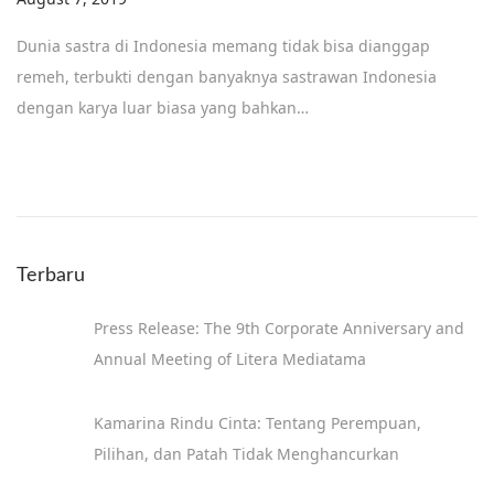
e
Dunia sastra di Indonesia memang tidak bisa dianggap
c
remeh, terbukti dengan banyaknya sastrawan Indonesia
e
dengan karya luar biasa yang bahkan…
m
b
e
r
1
Terbaru
8
,
Press Release: The 9th Corporate Anniversary and
2
Annual Meeting of Litera Mediatama
0
1
Kamarina Rindu Cinta: Tentang Perempuan,
9
Pilihan, dan Patah Tidak Menghancurkan