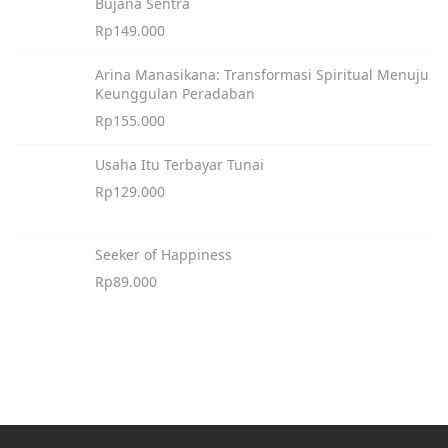
Bujana Sentra
Rp
149.000
Arina Manasikana: Transformasi Spiritual Menuju
Keunggulan Peradaban
Rp
155.000
Usaha Itu Terbayar Tunai
Rp
129.000
Seeker of Happiness
Rp
89.000