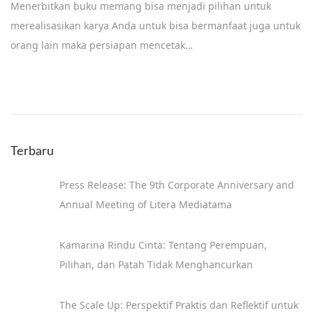
Menerbitkan buku memang bisa menjadi pilihan untuk
c
merealisasikan karya Anda untuk bisa bermanfaat juga untuk
e
orang lain maka persiapan mencetak…
m
b
e
r
1
Terbaru
8
,
Press Release: The 9th Corporate Anniversary and
2
Annual Meeting of Litera Mediatama
0
1
Kamarina Rindu Cinta: Tentang Perempuan,
9
Pilihan, dan Patah Tidak Menghancurkan
The Scale Up: Perspektif Praktis dan Reflektif untuk