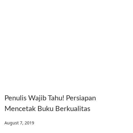
Penulis Wajib Tahu! Persiapan
Mencetak Buku Berkualitas
Posted on
August 7, 2019
D
e