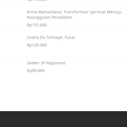
Arina Manasikana: Transformasi Spiritual Menuju
Keunggulan Peradaban
Rp
155.000
Usaha Itu Terbayar Tunai
Rp
129.000
Seeker of Happiness
Rp
89.000