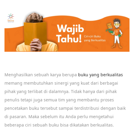
e
c
e
m
b
e
r
1
8
Menghasilkan sebuah karya berupa
buku yang berkualitas
,
memang membutuhkan sinergi yang kuat dari berbagai
2
pihak yang terlibat di dalamnya. Tidak hanya dari pihak
0
penulis tetapi juga semua tim yang membantu proses
1
pencetakan buku tersebut sampai terdistribusi dengan baik
9
di pasaran. Maka sebelum itu Anda perlu mengetahui
beberapa ciri sebuah buku bisa dikatakan berkualitas.