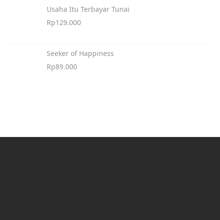
Usaha Itu Terbayar Tunai
Rp
129.000
Seeker of Happiness
Rp
89.000