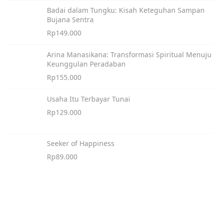
Badai dalam Tungku: Kisah Keteguhan Sampan
Bujana Sentra
Rp
149.000
Arina Manasikana: Transformasi Spiritual Menuju
Keunggulan Peradaban
Rp
155.000
Usaha Itu Terbayar Tunai
Rp
129.000
Seeker of Happiness
Rp
89.000