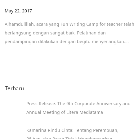
Posted on
May 22, 2017
Alhamdulillah, acara yang Fun Writing Camp for teacher telah
berlangsung dengan sangat baik. Pelatihan dan
pendampingan dilakukan dengan begitu menyenangkan….
Terbaru
Press Release: The 9th Corporate Anniversary and
Annual Meeting of Litera Mediatama
Kamarina Rindu Cinta: Tentang Perempuan,
Pilihan, dan Patah Tidak Menghancurkan