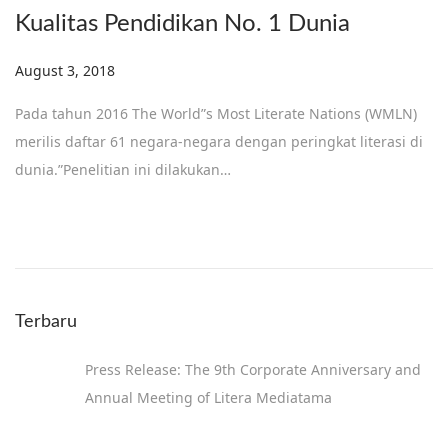
Kualitas Pendidikan No. 1 Dunia
Posted on
August 3, 2018
D
e
Pada tahun 2016 The World”s Most Literate Nations (WMLN)
c
merilis daftar 61 negara-negara dengan peringkat literasi di
e
dunia.”Penelitian ini dilakukan…
m
b
e
r
1
Terbaru
8
,
Press Release: The 9th Corporate Anniversary and
2
Annual Meeting of Litera Mediatama
0
1