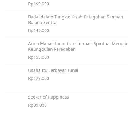
Rp
199.000
Badai dalam Tungku: Kisah Keteguhan Sampan
Bujana Sentra
Rp
149.000
Arina Manasikana: Transformasi Spiritual Menuju
Keunggulan Peradaban
Rp
155.000
Usaha Itu Terbayar Tunai
Rp
129.000
Seeker of Happiness
Rp
89.000