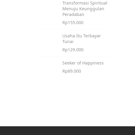
Transformasi Spiritual
Menuju Keunggulan
Peradaban
Rp
155.000
Usaha Itu Terbayar
Tunai
Rp
129.000
Seeker of Happiness
Rp
89.000