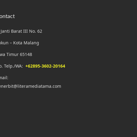
ontact
. Janti Barat III No. 62
ukun – Kota Malang
awa Timur 65148
o. Telp./WA:
+62895-3602-20164
ail:
enerbit@literamediatama.com