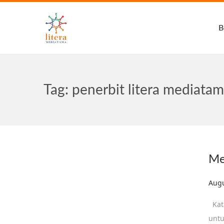
B
Tag:
penerbit litera mediata
Me
Post
Augu
Kata
untu