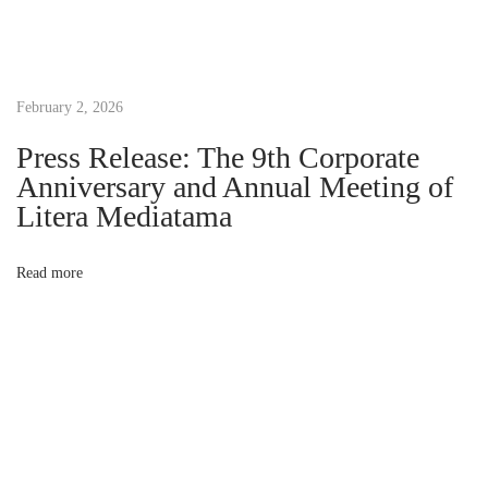
t
u
k
February 2, 2026
K
e
Press Release: The 9th Corporate
s
Anniversary and Annual Meeting of
e
Litera Mediatama
h
a
Read more
t
a
n
M
e
n
t