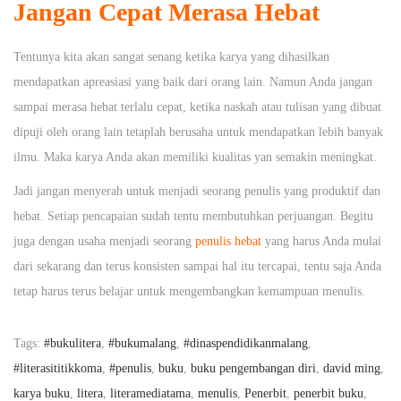
Jangan Cepat Merasa Hebat
Tentunya kita akan sangat senang ketika karya yang dihasilkan
mendapatkan apreasiasi yang baik dari orang lain. Namun Anda jangan
sampai merasa hebat terlalu cepat, ketika naskah atau tulisan yang dibuat
dipuji oleh orang lain tetaplah berusaha untuk mendapatkan lebih banyak
ilmu. Maka karya Anda akan memiliki kualitas yan semakin meningkat.
Jadi jangan menyerah untuk menjadi seorang penulis yang produktif dan
hebat. Setiap pencapaian sudah tentu membutuhkan perjuangan. Begitu
juga dengan usaha menjadi seorang
penulis hebat
yang harus Anda mulai
dari sekarang dan terus konsisten sampai hal itu tercapai, tentu saja Anda
tetap harus terus belajar untuk mengembangkan kemampuan menulis.
Tags
:
#bukulitera
,
#bukumalang
,
#dinaspendidikanmalang
,
#literasititikkoma
,
#penulis
,
buku
,
buku pengembangan diri
,
david ming
,
karya buku
,
litera
,
literamediatama
,
menulis
,
Penerbit
,
penerbit buku
,