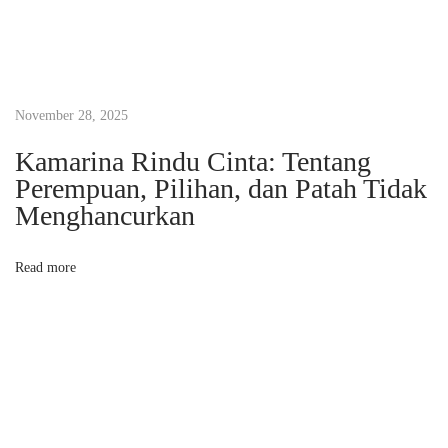
a
l
B
i
November 28, 2025
s
Kamarina Rindu Cinta: Tentang
n
Perempuan, Pilihan, dan Patah Tidak
i
Menghancurkan
s
M
Read more
e
n
u
l
i
s
y