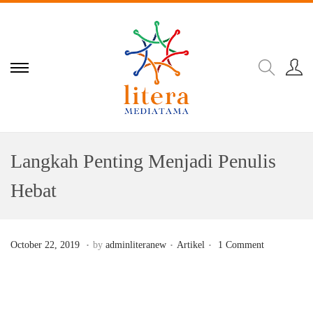
Langkah Penting Menjadi Penulis
Hebat
.
.
.
Posted on
Posted in
D
October 22, 2019
by
adminliteranew
Artikel
1 Comment
e
c
e