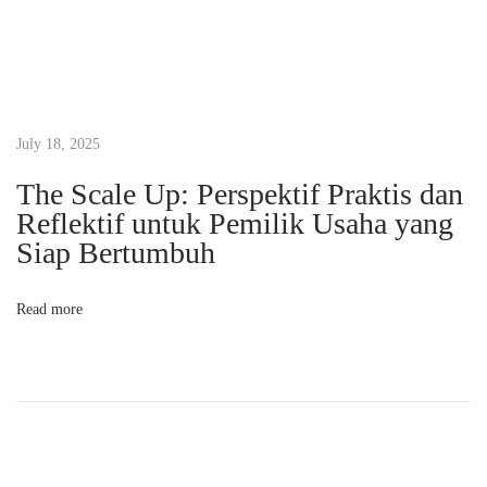
a
n
g
M
e
July 18, 2025
n
The Scale Up: Perspektif Praktis dan
g
Reflektif untuk Pemilik Usaha yang
u
Siap Bertumbuh
n
t
Read more
u
n
g
k
a
n