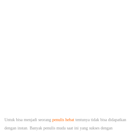
m
b
e
r
1
8
,
2
0
1
9
Untuk bisa menjadi seorang
penulis hebat
tentunya tidak bisa didapatkan
dengan instan. Banyak penulis muda saat ini yang sukses dengan