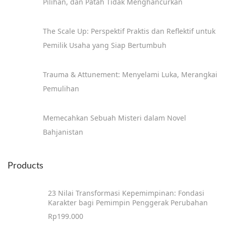
Pilihan, dan Patah Tidak Menghancurkan
o
l
The Scale Up: Perspektif Praktis dan Reflektif untuk
i
Pemilik Usaha yang Siap Bertumbuh
t
i
Trauma & Attunement: Menyelami Luka, Merangkai
k
Pemulihan
d
a
Memecahkan Sebuah Misteri dalam Novel
l
Bahjanistan
a
m
N
Products
o
v
23 Nilai Transformasi Kepemimpinan: Fondasi
Karakter bagi Pemimpin Penggerak Perubahan
e
Rp
199.000
l