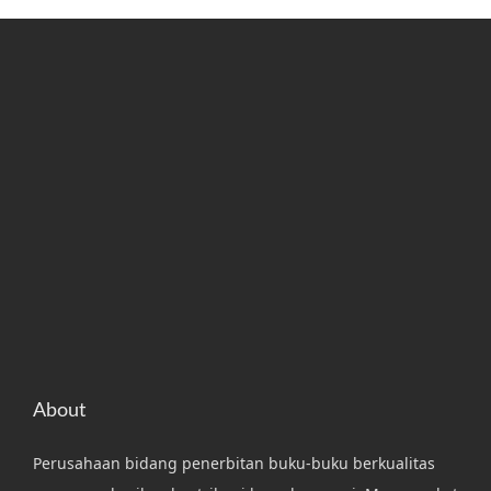
n
J
a
d
i
B
u
p
a
t
i
”
About
Perusahaan bidang penerbitan buku-buku berkualitas