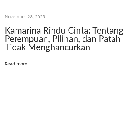
t
o
November 28, 2025
r
Kamarina Rindu Cinta: Tentang
B
Perempuan, Pilihan, dan Patah
I
Tidak Menghancurkan
P
A
Read more
I
t
u
U
n
i
k
!
”