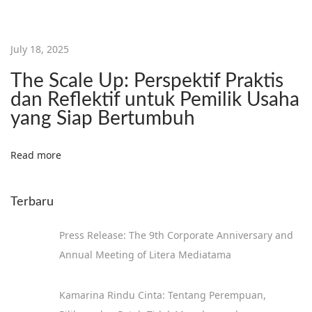
M
e
n
July 18, 2025
g
The Scale Up: Perspektif Praktis
u
dan Reflektif untuk Pemilik Usaha
p
yang Siap Bertumbuh
a
s
Read more
R
e
Terbaru
a
l
Press Release: The 9th Corporate Anniversary and
i
Annual Meeting of Litera Mediatama
t
a
Kamarina Rindu Cinta: Tentang Perempuan,
P