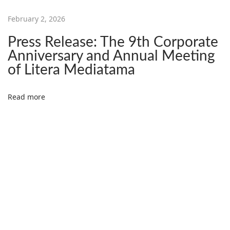
B
February 2, 2026
I
P
Press Release: The 9th Corporate
A
Anniversary and Annual Meeting
l
of Litera Mediatama
e
w
Read more
a
t
B
u
k
u
“
T
u