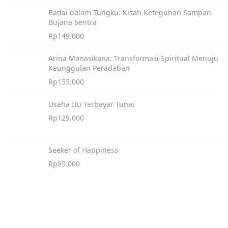
“
Badai dalam Tungku: Kisah Keteguhan Sampan
K
Bujana Sentra
a
Rp
149.000
l
Arina Manasikana: Transformasi Spiritual Menuju
a
Keunggulan Peradaban
u
Rp
155.000
B
Usaha Itu Terbayar Tunai
o
Rp
129.000
d
o
h
Seeker of Happiness
J
Rp
89.000
a
n
g
a