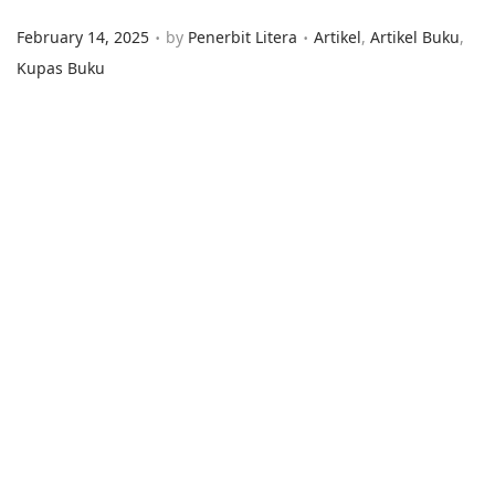
.
.
Posted on
Posted in
February 14, 2025
by
Penerbit Litera
Artikel
,
Artikel Buku
,
Kupas Buku