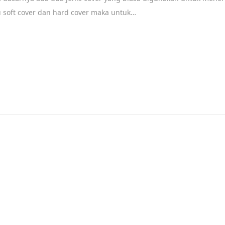
c
u soft cover dan hard cover maka untuk…
e
m
b
e
r
1
8
,
2
0
1
9