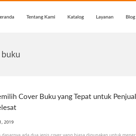
eranda
Tentang Kami
Katalog
Layanan
Blog
r buku
milih Cover Buku yang Tepat untuk Penjua
lesat
ed on
 1, 2019
D
e
 dasarnya ada dua jenis cover yang biasa digunakan untuk mener