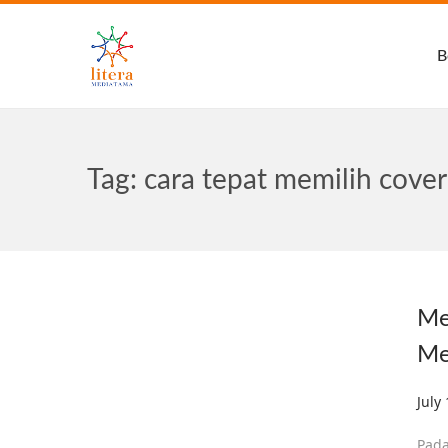
B
Tag:
cara tepat memilih cove
Me
Me
Post
July
Pada