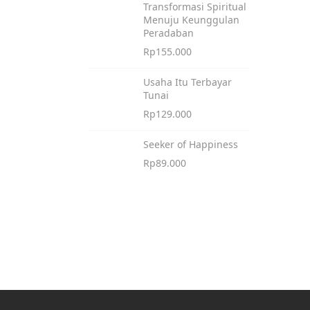
Transformasi Spiritual
Menuju Keunggulan
Peradaban
Rp
155.000
Usaha Itu Terbayar
Tunai
Rp
129.000
Seeker of Happiness
Rp
89.000