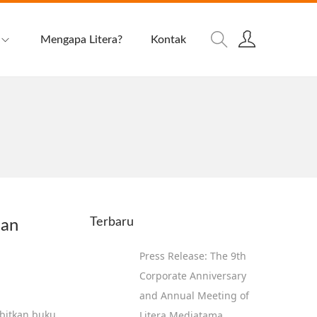
Mengapa Litera?
Kontak
Terbaru
lan
Press Release: The 9th
Corporate Anniversary
and Annual Meeting of
bitkan buku
Litera Mediatama