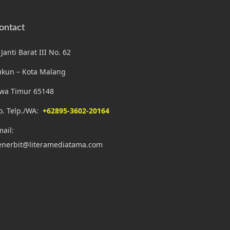
ontact
. Janti Barat III No. 62
ukun – Kota Malang
awa Timur 65148
o. Telp./WA:
+62895-3602-20164
ail:
enerbit@literamediatama.com