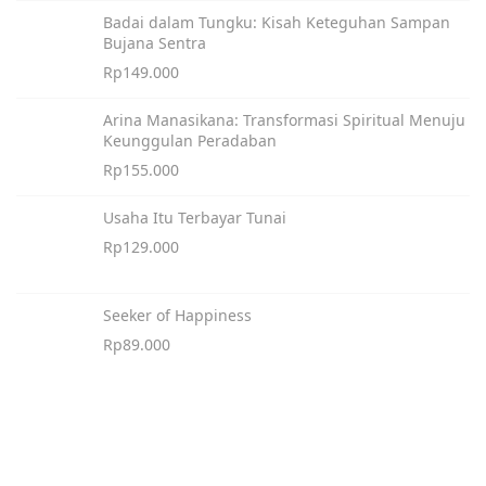
Badai dalam Tungku: Kisah Keteguhan Sampan
Bujana Sentra
Rp
149.000
Arina Manasikana: Transformasi Spiritual Menuju
Keunggulan Peradaban
Rp
155.000
Usaha Itu Terbayar Tunai
Rp
129.000
Seeker of Happiness
Rp
89.000