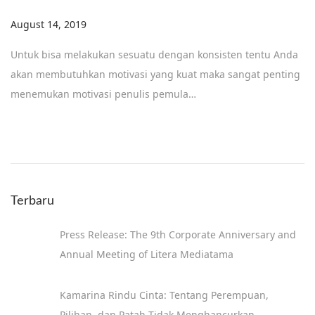
Posted on
August 14, 2019
D
e
Untuk bisa melakukan sesuatu dengan konsisten tentu Anda
c
akan membutuhkan motivasi yang kuat maka sangat penting
e
menemukan motivasi penulis pemula…
m
b
e
r
1
Terbaru
8
,
Press Release: The 9th Corporate Anniversary and
2
Annual Meeting of Litera Mediatama
0
1
Kamarina Rindu Cinta: Tentang Perempuan,
9
Pilihan, dan Patah Tidak Menghancurkan