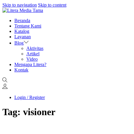
Skip to navigation
Skip to content
Beranda
Tentang Kami
Katalog
Layanan
Blog
Aktivitas
Artikel
Video
Mengapa Litera?
Kontak
Login / Register
Tag:
visioner