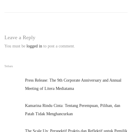
:
C
o
n
t
Leave a Reply
e
You must be
logged in
to post a comment.
n
t
W
Terbaru
r
Press Release: The 9th Corporate Anniversary and Annual
i
Meeting of Litera Mediatama
t
e
Kamarina Rindu Cinta: Tentang Perempuan, Pilihan, dan
r
Patah Tidak Menghancurkan
The Scale Up: Perspektif Praktis dan Reflektif untuk Pemilik