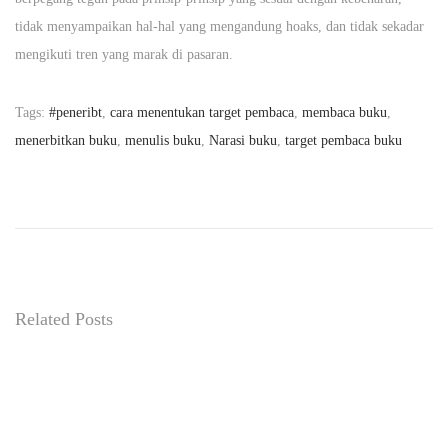
tidak menyampaikan hal-hal yang mengandung hoaks, dan tidak sekadar
mengikuti tren yang marak di pasaran.
Tags
:
#peneribt
,
cara menentukan target pembaca
,
membaca buku
,
menerbitkan buku
,
menulis buku
,
Narasi buku
,
target pembaca buku
F
r
a
s
a
:
Related Posts
P
e
n
g