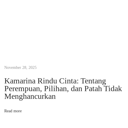
e
n
i
s
n
y
a
(
p
November 28, 2025
a
Kamarina Rindu Cinta: Tentang
r
Perempuan, Pilihan, dan Patah Tidak
t
Menghancurkan
2
)
Read more
M
a