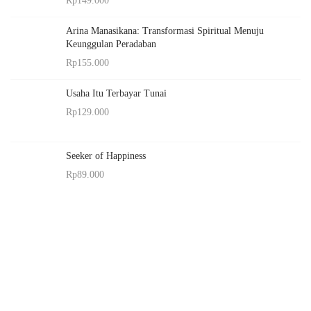
Rp
149.000
Arina Manasikana: Transformasi Spiritual Menuju
Keunggulan Peradaban
Rp
155.000
Usaha Itu Terbayar Tunai
Rp
129.000
Seeker of Happiness
Rp
89.000