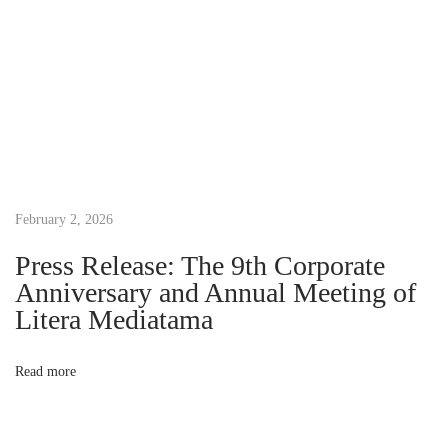
e
r
t
i
a
n
d
a
February 2, 2026
n
J
Press Release: The 9th Corporate
e
Anniversary and Annual Meeting of
n
Litera Mediatama
i
s
Read more
-
J