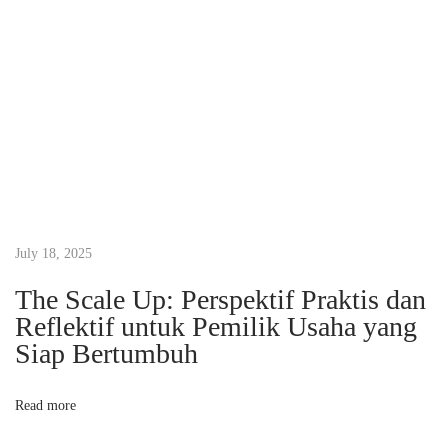
c
a
m
-
M
a
c
a
m
P
July 18, 2025
e
The Scale Up: Perspektif Praktis dan
n
Reflektif untuk Pemilik Usaha yang
u
Siap Bertumbuh
l
i
Read more
s