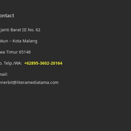
ontact
. Janti Barat III No. 62
ukun – Kota Malang
awa Timur 65148
o. Telp./WA:
+62895-3602-20164
ail:
enerbit@literamediatama.com