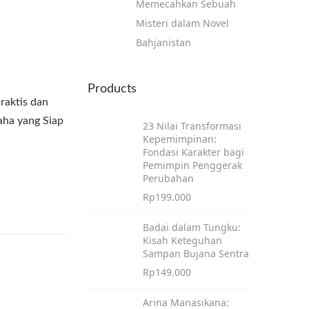
Memecahkan Sebuah
Misteri dalam Novel
Bahjanistan
Products
raktis dan
aha yang Siap
23 Nilai Transformasi
Kepemimpinan:
Fondasi Karakter bagi
Pemimpin Penggerak
Perubahan
Rp
199.000
Badai dalam Tungku:
Kisah Keteguhan
Sampan Bujana Sentra
Rp
149.000
Arina Manasikana: