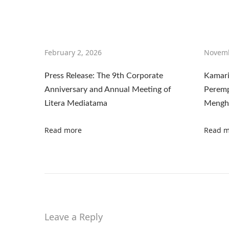
e
n
g
a
February 2, 2026
Novemb
n
I
Press Release: The 9th Corporate
Kamari
n
Anniversary and Annual Meeting of
Peremp
d
Litera Mediatama
Mengh
a
Read more
Read m
h
d
a
n
M
u
Leave a Reply
d