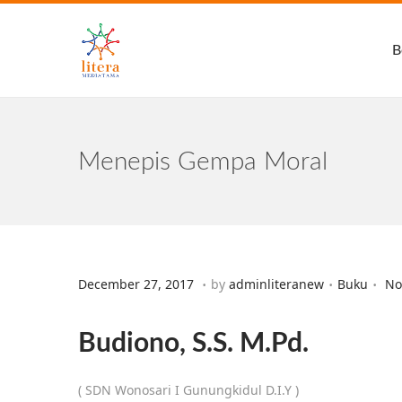
B
Menepis Gempa Moral
.
.
.
Posted on
Posted in
D
December 27, 2017
by
adminliteranew
Buku
No
e
c
Budiono, S.S. M.Pd.
e
m
( SDN Wonosari I Gunungkidul D.I.Y )