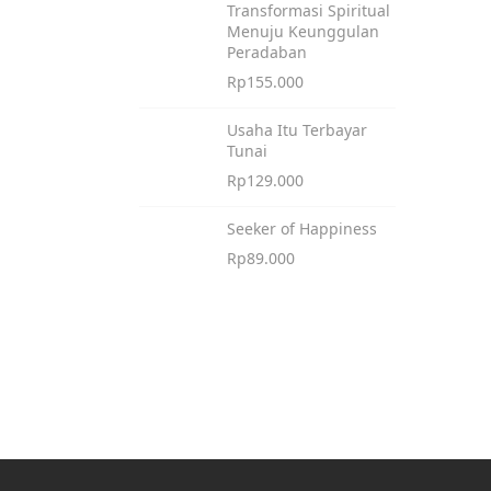
Transformasi Spiritual
Menuju Keunggulan
Peradaban
Rp
155.000
Usaha Itu Terbayar
Tunai
Rp
129.000
Seeker of Happiness
Rp
89.000