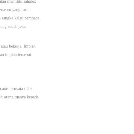
ntan memiliki sahabat
ersebut yang turut
pa sangka kalau pembaca
ang sudah jelas
 atau bekerja. Impian
an impian tersebut.
atas ternyata tidak
leh orang tuanya kepada