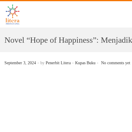
Novel “Hope of Happiness”: Menjadi
.
.
.
Posted on
Posted in
September 3, 2024
by
Penerbit Litera
Kupas Buku
No comments yet