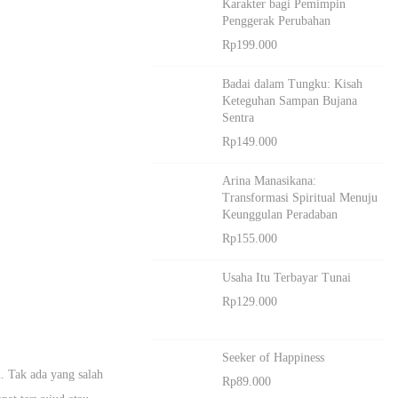
Karakter bagi Pemimpin
Penggerak Perubahan
Rp
199.000
Badai dalam Tungku: Kisah
Keteguhan Sampan Bujana
Sentra
Rp
149.000
Arina Manasikana:
Transformasi Spiritual Menuju
Keunggulan Peradaban
Rp
155.000
Usaha Itu Terbayar Tunai
Rp
129.000
Seeker of Happiness
. Tak ada yang salah
Rp
89.000