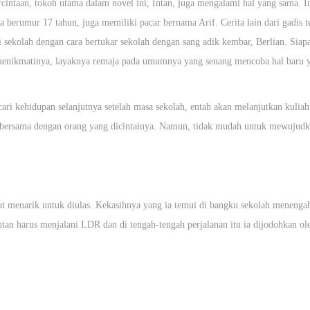
rcintaan, tokoh utama dalam novel ini, Intan, juga mengalami hal yang sama. I
 berumur 17 tahun, juga memiliki pacar bernama Arif. Cerita lain dari gadis t
 sekolah dengan cara bertukar sekolah dengan sang adik kembar, Berlian. Sia
an menikmatinya, layaknya remaja pada umumnya yang senang mencoba hal baru y
ari kehidupan selanjutnya setelah masa sekolah, entah akan melanjutkan kuliah
ia bersama dengan orang yang dicintainya. Namun, tidak mudah untuk mewujudk
at menarik untuk diulas. Kekasihnya yang ia temui di bangku sekolah menengah 
Intan harus menjalani LDR dan di tengah-tengah perjalanan itu ia dijodohkan o