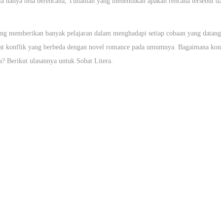
ia hanya bisa berencana, Tuhanlah yang menentukan apakah rencana tersebut da
ng memberikan banyak pelajaran dalam menghadapi setiap cobaan yang datang 
kat konflik yang berbeda dengan novel romance pada umumnya. Bagaimana konf
a? Berikut ulasannya untuk Sobat Litera.