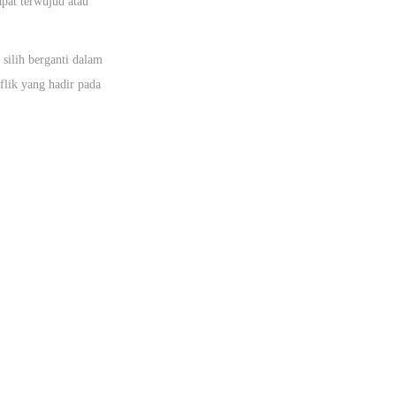
pat terwujud atau
silih berganti dalam
lik yang hadir pada