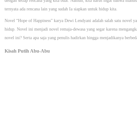
dengan setiap rencana yang kita buat. Namun, kita harus ingat bahwa manus
ternyata ada rencana lain yang sudah Ia siapkan untuk hidup kita.
Novel “Hope of Happiness” karya Dewi Lendyani adalah salah satu novel ya
hidup. Novel ini menjadi novel remaja-dewasa yang segar karena mengang
novel ini? Serta apa saja yang penulis hadirkan hingga menjadikanya berbed
Kisah Putih Abu-Abu