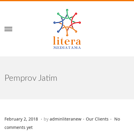
Pemprov Jatim
.
.
.
Posted on
Posted in
D
February 2, 2018
by
adminliteranew
Our Clients
No
e
comments yet