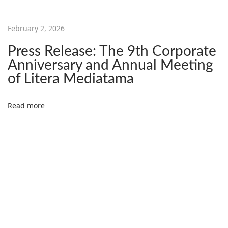
i
k
February 2, 2026
b
u
Press Release: The 9th Corporate
d
Anniversary and Annual Meeting
of Litera Mediatama
Read more