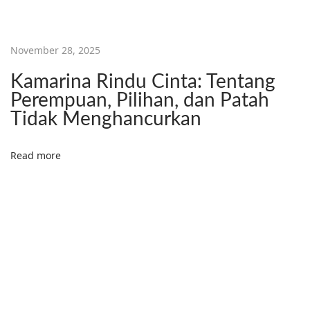
2
K
e
November 28, 2025
d
Kamarina Rindu Cinta: Tentang
i
Perempuan, Pilihan, dan Patah
r
Tidak Menghancurkan
i
Read more