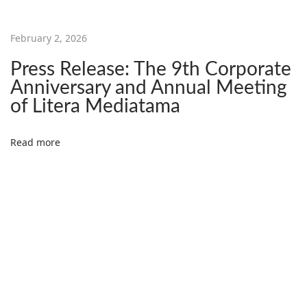
m
a
February 2, 2026
d
R
Press Release: The 9th Corporate
u
Anniversary and Annual Meeting
k
of Litera Mediatama
h
a
Read more
n
S
M
K
P
G
R
I