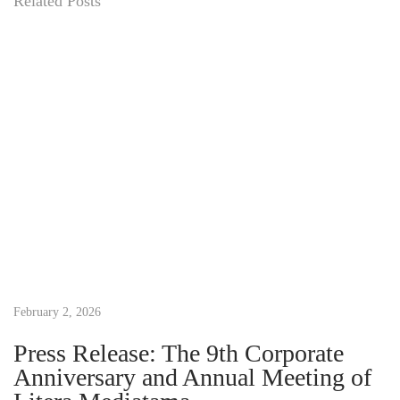
Related Posts
a
p
a
M
e
r
a
n
g
k
a
i
February 2, 2026
K
a
Press Release: The 9th Corporate
t
Anniversary and Annual Meeting of
a