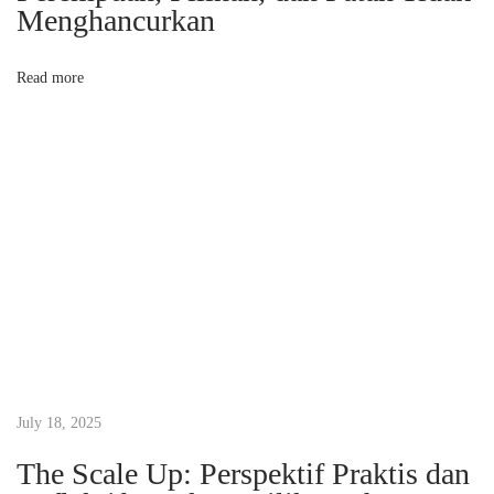
Menghancurkan
n
c
Read more
i
n
t
a
i
M
e
n
u
l
i
s
July 18, 2025
=
The Scale Up: Perspektif Praktis dan
M