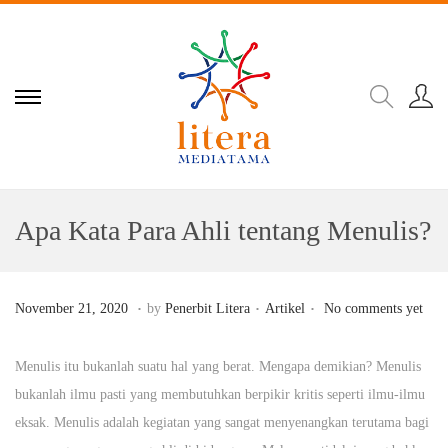
Apa Kata Para Ahli tentang Menulis?
.
.
.
Posted on
Posted in
N
November 21, 2020
by
Penerbit Litera
Artikel
No comments yet
o
v
Menulis itu bukanlah suatu hal yang berat. Mengapa demikian? Menulis
e
bukanlah ilmu pasti yang membutuhkan berpikir kritis seperti ilmu-ilmu
m
eksak. Menulis adalah kegiatan yang sangat menyenangkan terutama bagi
b