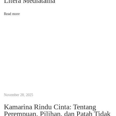
Litera Mediatama
-
K
Read more
a
t
a
i
t
u
S
u
l
i
t
November 28, 2025
?
Kamarina Rindu Cinta: Tentang
M
Perempuan, Pilihan, dan Patah Tidak
e