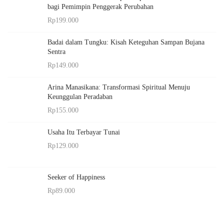
bagi Pemimpin Penggerak Perubahan
Rp
199.000
Badai dalam Tungku: Kisah Keteguhan Sampan Bujana
Sentra
Rp
149.000
Arina Manasikana: Transformasi Spiritual Menuju
Keunggulan Peradaban
Rp
155.000
Usaha Itu Terbayar Tunai
Rp
129.000
Seeker of Happiness
Rp
89.000