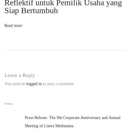
Reflektif untuk Pemilik Usaha yang
e
Siap Bertumbuh
n
c
Read more
i
n
t
a
i
K
Leave a Reply
e
You must be
logged in
to post a comment.
s
e
h
Terbaru
a
Press Release: The 9th Corporate Anniversary and Annual
t
Meeting of Litera Mediatama
a