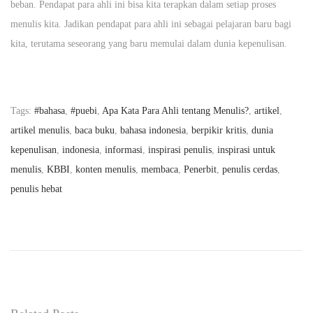
beban. Pendapat para ahli ini bisa kita terapkan dalam setiap proses
menulis kita. Jadikan pendapat para ahli ini sebagai pelajaran baru bagi
kita, terutama seseorang yang baru memulai dalam dunia kepenulisan.
Tags
:
#bahasa
,
#puebi
,
Apa Kata Para Ahli tentang Menulis?
,
artikel
,
artikel menulis
,
baca buku
,
bahasa indonesia
,
berpikir kritis
,
dunia
kepenulisan
,
indonesia
,
informasi
,
inspirasi penulis
,
inspirasi untuk
menulis
,
KBBI
,
konten menulis
,
membaca
,
Penerbit
,
penulis cerdas
,
penulis hebat
K
a
t
a
S
i