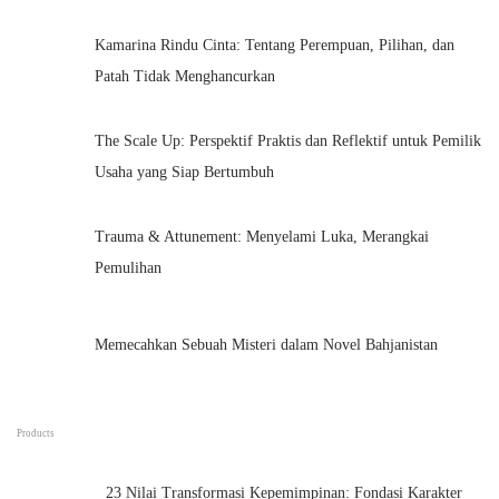
n
Kamarina Rindu Cinta: Tentang Perempuan, Pilihan, dan
M
Patah Tidak Menghancurkan
a
t
The Scale Up: Perspektif Praktis dan Reflektif untuk Pemilik
a
Usaha yang Siap Bertumbuh
Trauma & Attunement: Menyelami Luka, Merangkai
Pemulihan
Memecahkan Sebuah Misteri dalam Novel Bahjanistan
Products
23 Nilai Transformasi Kepemimpinan: Fondasi Karakter