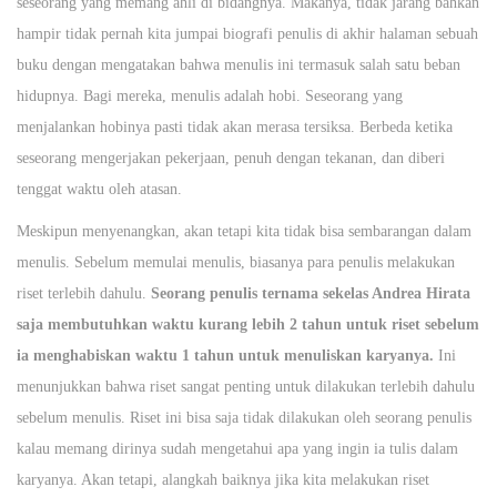
seseorang yang memang ahli di bidangnya. Makanya, tidak jarang bahkan
e
hampir tidak pernah kita jumpai biografi penulis di akhir halaman sebuah
r
buku dengan mengatakan bahwa menulis ini termasuk salah satu beban
2
hidupnya. Bagi mereka, menulis adalah hobi. Seseorang yang
1
menjalankan hobinya pasti tidak akan merasa tersiksa. Berbeda ketika
,
seseorang mengerjakan pekerjaan, penuh dengan tekanan, dan diberi
2
tenggat waktu oleh atasan.
0
Meskipun menyenangkan, akan tetapi kita tidak bisa sembarangan dalam
2
menulis. Sebelum memulai menulis, biasanya para penulis melakukan
0
riset terlebih dahulu.
Seorang penulis ternama sekelas Andrea Hirata
saja membutuhkan waktu kurang lebih 2 tahun untuk riset sebelum
ia menghabiskan waktu 1 tahun untuk menuliskan karyanya.
Ini
menunjukkan bahwa riset sangat penting untuk dilakukan terlebih dahulu
sebelum menulis. Riset ini bisa saja tidak dilakukan oleh seorang penulis
kalau memang dirinya sudah mengetahui apa yang ingin ia tulis dalam
karyanya. Akan tetapi, alangkah baiknya jika kita melakukan riset