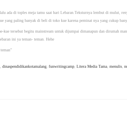
lalu ada di toples meja tamu saat hari Lebaran.Teksturnya lembut di mulut, ren
 kue yang paling banyak di beli di toko kue karena peminat nya yang cukup ban
 Kue-kue tersebut begitu mainstream untuk dijumpai dimanapun dan dirumah man
lebaran ini ya teman- teman. Hehe
 teman”
,
dinaspendidikankotamalang
,
funwritingcamp
,
Litera Media Tama
,
menulis
,
n