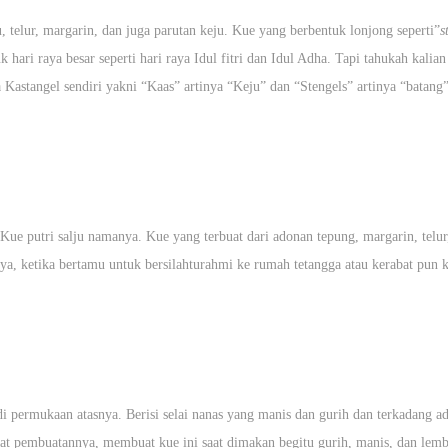
 telur, margarin, dan juga parutan keju. Kue yang berbentuk lonjong seperti”
s
k hari raya besar seperti hari raya Idul fitri dan Idul Adha. Tapi tahukah kalian
ta Kastangel sendiri yakni “Kaas” artinya “Keju” dan “Stengels” artinya “batang
Kue putri salju namanya. Kue yang terbuat dari adonan tepung, margarin, telur
ya, ketika bertamu untuk bersilahturahmi ke rumah tetangga atau kerabat pun 
 permukaan atasnya. Berisi selai nanas yang manis dan gurih dan terkadang a
saat pembuatannya, membuat kue ini saat dimakan begitu gurih, manis, dan lem