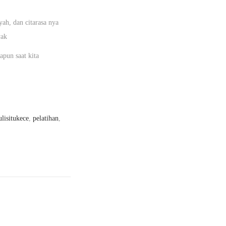
yah, dan citarasa nya
yak
apun saat kita
ulisitukece
,
pelatihan
,