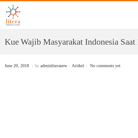
Kue Wajib Masyarakat Indonesia Saat
.
.
.
Posted on
Posted in
D
June 20, 2018
by
adminliteranew
Artikel
No comments yet
e
c
e
m
b
e
r
1