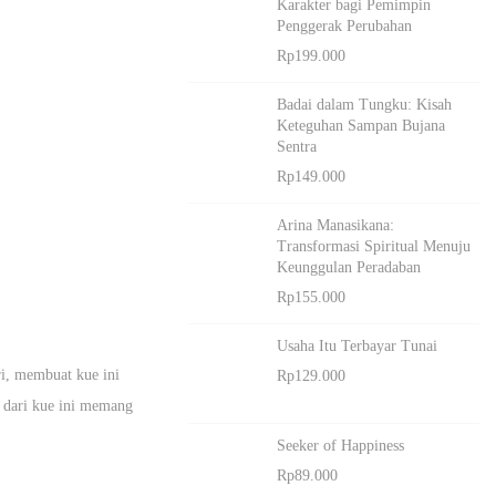
Karakter bagi Pemimpin
Penggerak Perubahan
Rp
199.000
Badai dalam Tungku: Kisah
Keteguhan Sampan Bujana
Sentra
Rp
149.000
Arina Manasikana:
Transformasi Spiritual Menuju
Keunggulan Peradaban
Rp
155.000
Usaha Itu Terbayar Tunai
ri, membuat kue ini
Rp
129.000
a dari kue ini memang
Seeker of Happiness
Rp
89.000