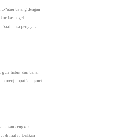
tick
“atau batang dengan
 kue kastangel
”. Saat masa penjajahan
, gula halus, dan bahan
kita menjumpai kue putri
da hiasan cengkeh
but di mulut. Bahkan