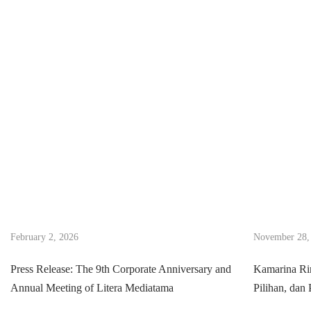
B
E
R
K
A
H
S
I
L
A
T
U
February 2, 2026
November 28,
R
A
Press Release: The 9th Corporate Anniversary and
Kamarina Ri
H
Annual Meeting of Litera Mediatama
Pilihan, dan
I