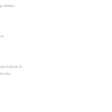
g selainya.
kue.
 saat Lebaran di
l fitri.