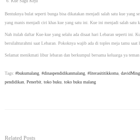
Kue Sagu Keju
Bentuknya bulat seperti bunga bisa dikatakan menjadi salah satu kue yang se
yang manis menjadi ciri khas kue yang satu ini. Kue ini menjadi salah satu
Nah itulah daftar Kue-kue yang selalu ada disaat hari Lebaran seperti ini.
bersilahturahmi saat Lebaran. Pokoknya wajib ada di toples meja tamu saat 
Selamat menikmati libur lebaran dan berkumpul bersama keluarga ya teman
Tags
:
#bukumalang
,
#dinaspendidikanmalang
,
#literasititikkoma
,
davidMing
pendidikan
,
Penerbit
,
toko buku
,
toko buku malang
M
E
N
U
A
I
Related Posts