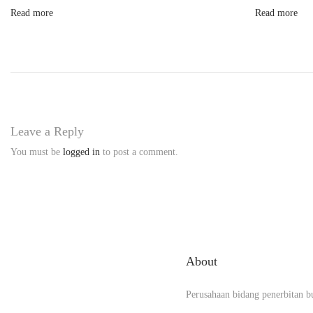
M
Read more
Read more
D
I
B
U
L
A
Leave a Reply
N
You must be
logged in
to post a comment.
S
Y
A
W
A
About
L
K
Perusahaan bidang penerbitan b
e