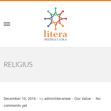
RELIGIUS
.
.
.
Posted on
Posted in
December 10, 2016
by
adminliteranew
Our Value
No
comments yet