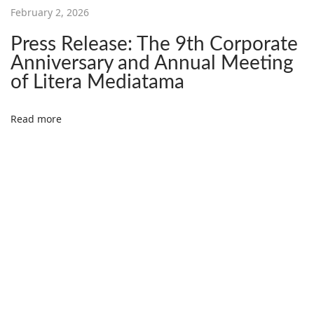
February 2, 2026
u
p
Press Release: The 9th Corporate
a
Anniversary and Annual Meeting
t
of Litera Mediatama
i
K
Read more
a
b
u
p
a
t
e
n
M
a