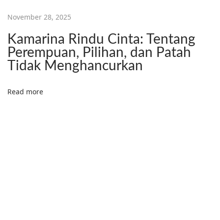
l
November 28, 2025
a
Kamarina Rindu Cinta: Tentang
n
Perempuan, Pilihan, dan Patah
g
Tidak Menghancurkan
K
R
Read more
E
A
T
I
F
d
a
n
I
N