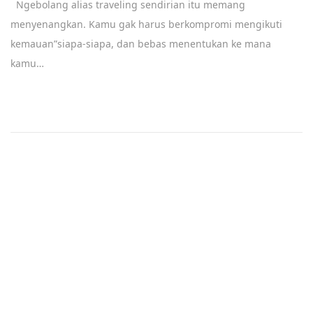
Ngebolang alias traveling sendirian itu memang
c
menyenangkan. Kamu gak harus berkompromi mengikuti
e
kemauan”siapa-siapa, dan bebas menentukan ke mana
m
kamu…
b
e
r
1
8
,
2
0
1
9