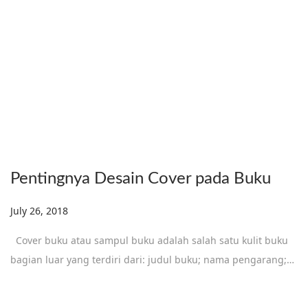
Pentingnya Desain Cover pada Buku
Posted on
July 26, 2018
D
e
Cover buku atau sampul buku adalah salah satu kulit buku
c
bagian luar yang terdiri dari: judul buku; nama pengarang;…
e
m
b