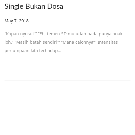
Single Bukan Dosa
Posted on
May 7, 2018
D
e
“Kapan nyusul”” “Eh, temen SD mu udah pada punya anak
c
loh.” “Masih betah sendiri”” “Mana calonnya”” Intensitas
e
perjumpaan kita terhadap…
m
b
e
r
1
8
,
2
0
1