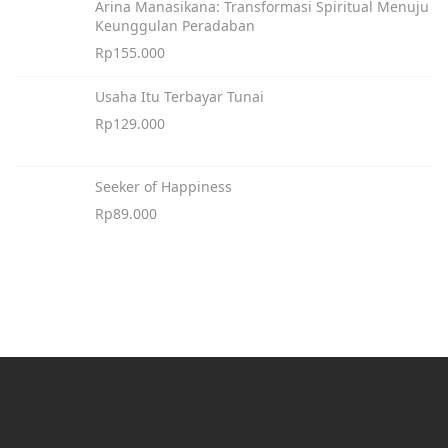
Arina Manasikana: Transformasi Spiritual Menuju
Keunggulan Peradaban
Rp
155.000
Usaha Itu Terbayar Tunai
Rp
129.000
Seeker of Happiness
Rp
89.000