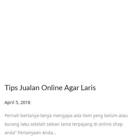
Tips Jualan Online Agar Laris
Posted on
April 5, 2018
D
e
Pernah bertanya-tanya mengapa ada item yang belum atau
c
kurang laku setelah sekian lama terpajang di online shop
e
anda” Pertanyaan Anda…
m