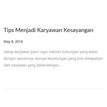
Tips Menjadi Karyawan Kesayangan
Posted on
May 8, 2018
D
e
Setiap karyawan pasti ingin memilii hubungan yang dekat
c
dengan atasannya. Banyak keuntungan yang bisa didapatkan
e
oleh karyawan yang dekat dengan…
m
b
e
r
1
8