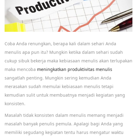
e
m
b
e
r
Coba Anda renungkan, berapa kali dalam sehari Anda
1
menulis apa pun itu? Mungkin ketika dalam sehari sudah
8
cukup sibuk bekerja maka kebiasaan menulis akan terlupakan
,
maka mencoba
meningkatkan produktivitas menulis
2
sangatlah penting. Mungkin sering kemudian Anda
0
merasakan sudah memulai kebiasaan menulis tetapi
1
kemudian sulit untuk membuatnya menjadi kegiatan yang
9
konsisten.
Masalah tidak konsisten dalam menulis memang menjadi
masalah banyak penulis pemula. Apalagi bagi Anda yang
memiliki segudang kegiatan tentu harus mengatur waktu