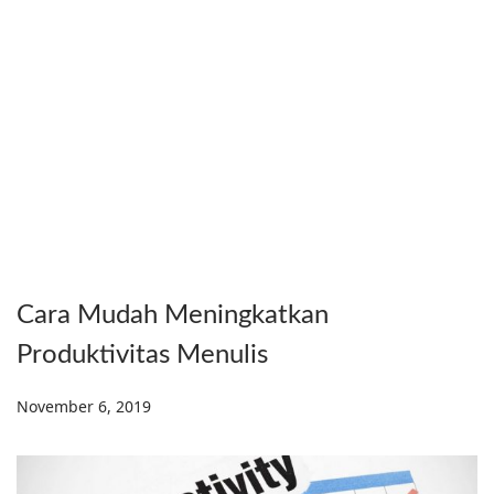
Cara Mudah Meningkatkan
Produktivitas Menulis
Posted on
November 6, 2019
D
e
c