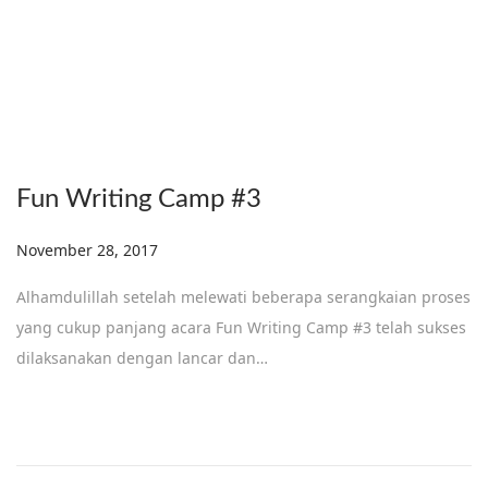
Fun Writing Camp #3
Posted on
November 28, 2017
D
e
Alhamdulillah setelah melewati beberapa serangkaian proses
c
yang cukup panjang acara Fun Writing Camp #3 telah sukses
e
dilaksanakan dengan lancar dan…
m
b
e
r