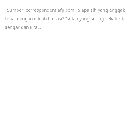
e
Sumber: correspondent.afp.com Siapa sih yang enggak
p
kenal dengan istilah literasi? Istilah yang sering sekali kita
t
dengar dan kita…
e
m
b
e
r
9
,
2
0
2
1