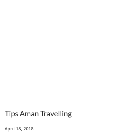
9
Tips Aman Travelling
Posted on
April 18, 2018
D
e