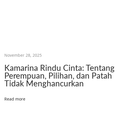
i
K
e
g
a
g
a
November 28, 2025
l
Kamarina Rindu Cinta: Tentang
a
Perempuan, Pilihan, dan Patah
n
Tidak Menghancurkan
d
a
Read more
l
a
m
M