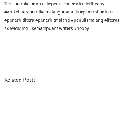
Tags
:
#artikel #artikelkepenulisan #artikeloftheday
#artikellitera #artikelmalang #penulis #penerbit #litera
#penerbitlitera #penerbitmalang #penulismalang #literasi
#davidMing #kemampuan#writers #hobby
4
S
i
k
a
p
Related Posts
y
a
n
g
T
e