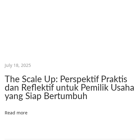
e
n
u
l
i
s
S
e
July 18, 2025
l
The Scale Up: Perspektif Praktis
a
dan Reflektif untuk Pemilik Usaha
l
yang Siap Bertumbuh
u
S
Read more
a
l
a