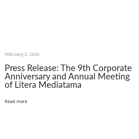
p
a
t
u
n
t
February 2, 2026
u
k
Press Release: The 9th Corporate
M
Anniversary and Annual Meeting
e
of Litera Mediatama
n
y
Read more
i
k
a
p