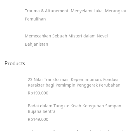
?
Trauma & Attunement: Menyelami Luka, Merangkai
S
Pemulihan
e
p
Memecahkan Sebuah Misteri dalam Novel
e
Bahjanistan
r
t
i
Products
n
y
23 Nilai Transformasi Kepemimpinan: Fondasi
Karakter bagi Pemimpin Penggerak Perubahan
a
Rp
199.000
K
a
Badai dalam Tungku: Kisah Keteguhan Sampan
m
Bujana Sentra
u
Rp
149.000
P