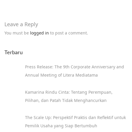
h
P
i
Leave a Reply
l
You must be
logged in
to post a comment.
i
h
Terbaru
B
u
Press Release: The 9th Corporate Anniversary and
k
Annual Meeting of Litera Mediatama
u
B
Kamarina Rindu Cinta: Tentang Perempuan,
a
Pilihan, dan Patah Tidak Menghancurkan
c
a
The Scale Up: Perspektif Praktis dan Reflektif untuk
a
Pemilik Usaha yang Siap Bertumbuh
n