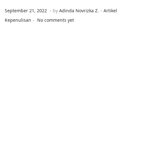
.
.
Posted on
Posted in
S
September 21, 2022
by
Adinda Novrizka Z.
Artikel
.
e
Kepenulisan
No comments yet
p
t
e
m
b
e
r
2
1
,
2
0
2