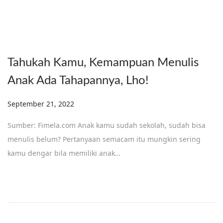
Tahukah Kamu, Kemampuan Menulis
Anak Ada Tahapannya, Lho!
Posted on
September 21, 2022
S
e
Sumber: Fimela.com Anak kamu sudah sekolah, sudah bisa
p
menulis belum? Pertanyaan semacam itu mungkin sering
t
kamu dengar bila memiliki anak…
e
m
b
e
r