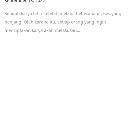
Posted on
September 13, 2022
Sebuah karya lahir setelah melalui beberapa proses yang
panjang. Oleh karena itu, setiap orang yang ingin
menciptakan karya akan melakukan…