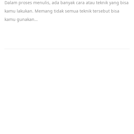
Dalam proses menulis, ada banyak cara atau teknik yang bisa
p
kamu lakukan. Memang tidak semua teknik tersebut bisa
t
kamu gunakan…
e
m
b
e
r
2
9
,
2
0
2
2