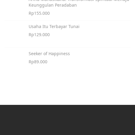
Keunggulan Peradaban
Rp
155.000
Usaha Itu Terbayar Tunai
Rp
129.000
Seeker of Happiness
Rp
89.000