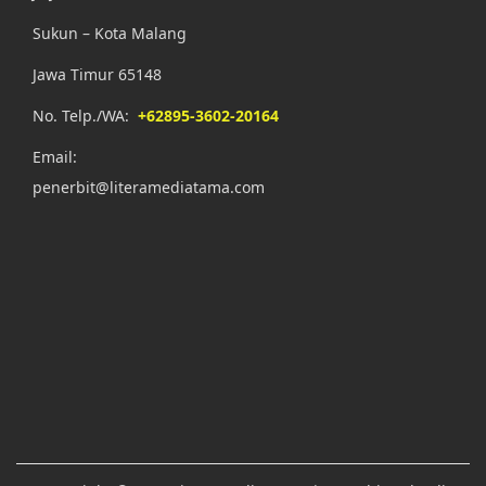
Sukun – Kota Malang
Jawa Timur 65148
No. Telp./WA:
+62895-3602-20164
Email:
penerbit@literamediatama.com