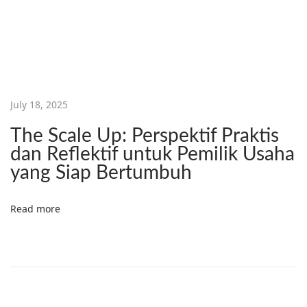
B
u
k
u
!
B
July 18, 2025
i
The Scale Up: Perspektif Praktis
g
dan Reflektif untuk Pemilik Usaha
B
yang Siap Bertumbuh
o
o
Read more
k
M
e
m
i