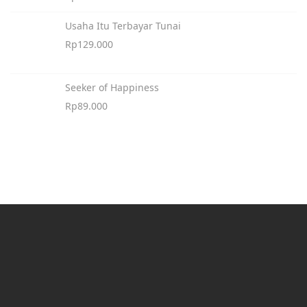
Usaha Itu Terbayar Tunai
Rp
129.000
Seeker of Happiness
Rp
89.000