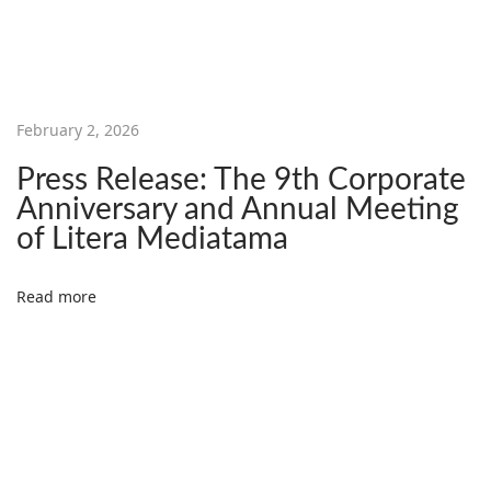
A
g
a
r
February 2, 2026
K
a
Press Release: The 9th Corporate
m
Anniversary and Annual Meeting
u
of Litera Mediatama
L
e
Read more
b
i
h
A
k
t