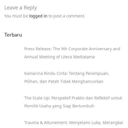
l
Leave a Reply
i
You must be
logged in
to post a comment.
k
i
Terbaru
5
M
Press Release: The 9th Corporate Anniversary and
a
Annual Meeting of Litera Mediatama
n
f
Kamarina Rindu Cinta: Tentang Perempuan,
a
Pilihan, dan Patah Tidak Menghancurkan
a
t
The Scale Up: Perspektif Praktis dan Reflektif untuk
u
Pemilik Usaha yang Siap Bertumbuh
n
t
Trauma & Attunement: Menyelami Luka, Merangkai
u