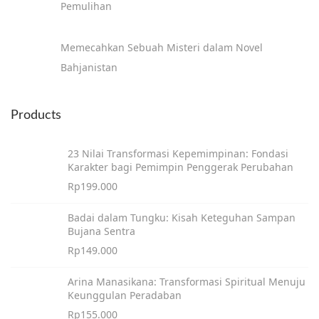
Pemulihan
k
B
Memecahkan Sebuah Misteri dalam Novel
a
Bahjanistan
l
i
t
Products
a
!
23 Nilai Transformasi Kepemimpinan: Fondasi
Karakter bagi Pemimpin Penggerak Perubahan
K
Rp
199.000
o
k
Badai dalam Tungku: Kisah Keteguhan Sampan
B
Bujana Sentra
i
Rp
149.000
s
Arina Manasikana: Transformasi Spiritual Menuju
a
Keunggulan Peradaban
?
Rp
155.000