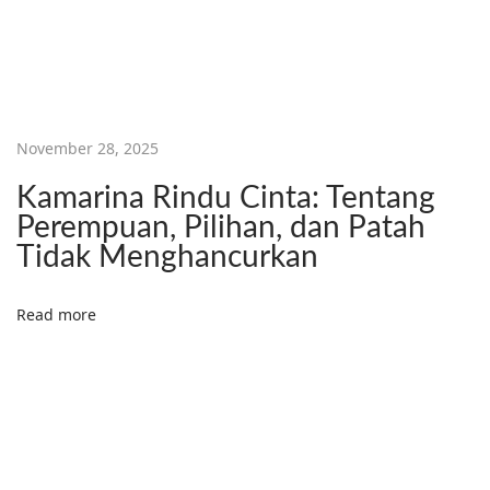
i
f
M
e
n
November 28, 2025
j
Kamarina Rindu Cinta: Tentang
a
Perempuan, Pilihan, dan Patah
d
Tidak Menghancurkan
i
P
Read more
e
m
b
a
c
a