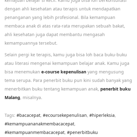
kemajuan belajar si kecil. Kamu juga bisa loh berkonsultasi
dengan ahli kesehatan atau terapis untuk mendapatkan
penanganan yang lebih profesional. Bila kemampuan
membaca anak di atas rata-rata merupakan sebuah bakat,
ahli kesehatan juga dapat membantu mengasah
kemampuannya tersebut.
Selain pergi ke terapis, kamu juga bisa loh baca buku-buku
atau literasi mengenai kemampuan belajar anak. Kamu juga
bisa menemukan
e-course kepenulisan
yang mengusung
tema serupa. Para penerbit buku pun kini sudah banyak yang
menerbitkan buku tentang kemampuan anak,
penerbit buku
Malang
, misalnya.
Tags
:
#bacacepat
,
#ecoursekepenulisan
,
#hiperleksia
,
#kemampuananakmembacacepat
,
#kemampuanmembacacepat
,
#penerbitbuku