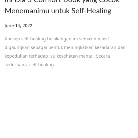
Ini Dia 5 Comfort Book yang Cocok
Menemanimu untuk Self-Healing
Posted on
June 14, 2022
J
u
Konsep self-healing belakangan ini semakin masif
n
digaungkan sebagai bentuk meningkatkan kesadaran dan
e
kepedulian terhadap isu kesehatan mental. Secara
1
sederhana, self-healing…
4
,
2
0
2
2