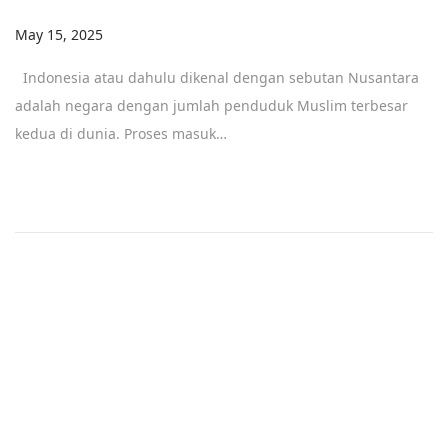
Posted on
May 15, 2025
M
a
Indonesia atau dahulu dikenal dengan sebutan Nusantara
y
adalah negara dengan jumlah penduduk Muslim terbesar
1
kedua di dunia. Proses masuk…
5
,
2
0
2
5