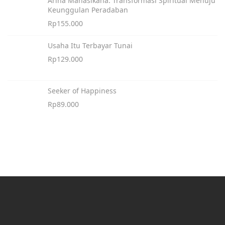
Arina Manasikana: Transformasi Spiritual Menuju
Keunggulan Peradaban
Rp
155.000
Usaha Itu Terbayar Tunai
Rp
129.000
Seeker of Happiness
Rp
89.000