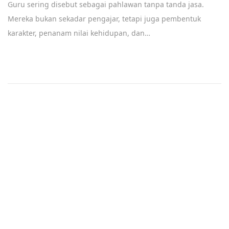
Guru sering disebut sebagai pahlawan tanpa tanda jasa.
b
Mereka bukan sekadar pengajar, tetapi juga pembentuk
r
karakter, penanam nilai kehidupan, dan…
u
a
r
y
2
6
,
2
0
2
5