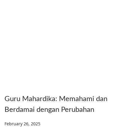
Guru Mahardika: Memahami dan
Berdamai dengan Perubahan
Posted on
February 26, 2025
F
e