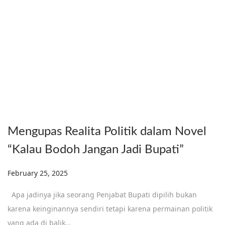
Mengupas Realita Politik dalam Novel
“Kalau Bodoh Jangan Jadi Bupati”
Posted on
February 25, 2025
F
e
Apa jadinya jika seorang Penjabat Bupati dipilih bukan
b
karena keinginannya sendiri tetapi karena permainan politik
r
yang ada di balik…