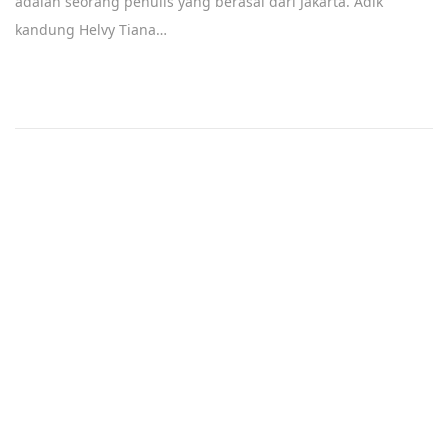
adalah seorang penulis yang berasal dari Jakarta. Adik
kandung Helvy Tiana…