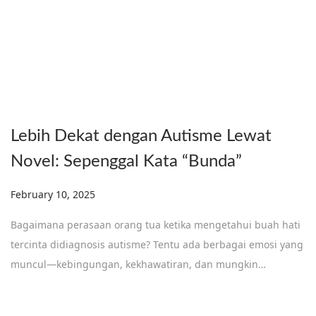
Lebih Dekat dengan Autisme Lewat
Novel: Sepenggal Kata “Bunda”
Posted on
February 10, 2025
F
e
Bagaimana perasaan orang tua ketika mengetahui buah hati
b
tercinta didiagnosis autisme? Tentu ada berbagai emosi yang
r
muncul—kebingungan, kekhawatiran, dan mungkin…
u
a
r