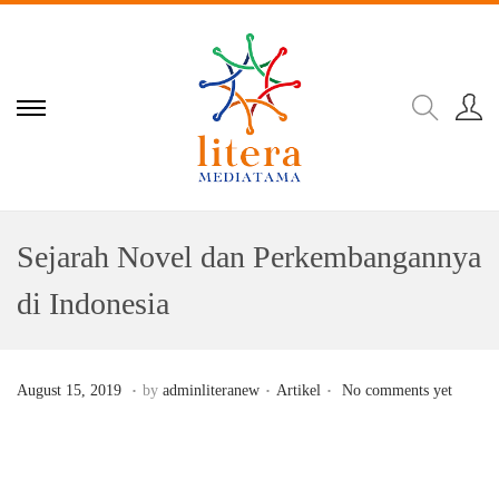
Sejarah Novel dan Perkembangannya
di Indonesia
.
.
.
Posted on
Posted in
D
August 15, 2019
by
adminliteranew
Artikel
No comments yet
e
c
e