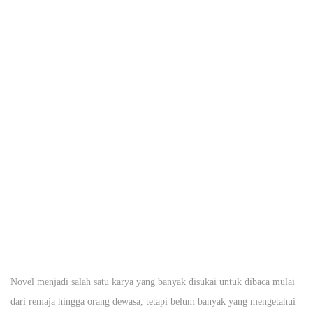
m
b
e
r
1
8
,
2
0
1
9
Novel menjadi salah satu karya yang banyak disukai untuk dibaca mulai
dari remaja hingga orang dewasa, tetapi belum banyak yang mengetahui