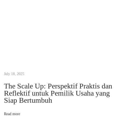
M
u
d
a
h
M
e
n
u
l
July 18, 2025
i
The Scale Up: Perspektif Praktis dan
s
Reflektif untuk Pemilik Usaha yang
R
Siap Bertumbuh
e
s
Read more
e