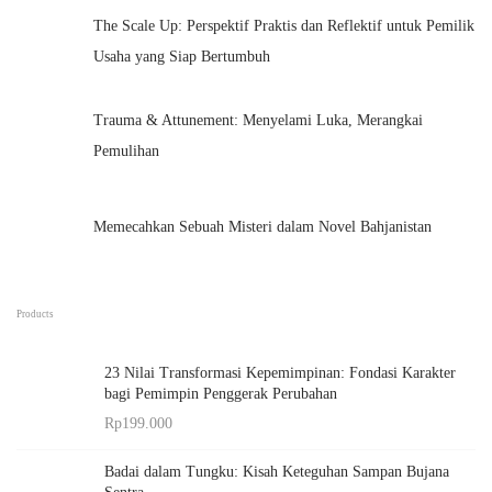
The Scale Up: Perspektif Praktis dan Reflektif untuk Pemilik
a
Usaha yang Siap Bertumbuh
s
Trauma & Attunement: Menyelami Luka, Merangkai
Pemulihan
Memecahkan Sebuah Misteri dalam Novel Bahjanistan
Products
23 Nilai Transformasi Kepemimpinan: Fondasi Karakter
bagi Pemimpin Penggerak Perubahan
Rp
199.000
Badai dalam Tungku: Kisah Keteguhan Sampan Bujana