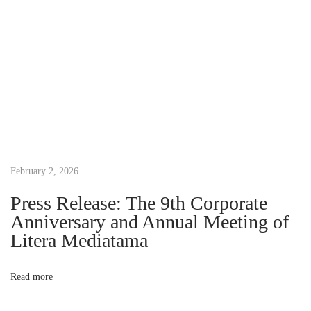
i
s
H
e
b
a
t
D
February 2, 2026
u
n
Press Release: The 9th Corporate
i
Anniversary and Annual Meeting of
a
Litera Mediatama
,
E
Read more
r
n