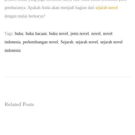
pembacanya. Apakah Anda akan menjadi bagian dari
sejarah novel
dengan mulai berkarya?
Tags
:
buku
,
buku bacaan
,
buku novel
,
jenis novel
,
novel
,
novel
indonesia
,
perkembangan novel
,
Sejarah
,
sejarah novel
,
sejarah novel
indonesia
K
i
s
a
h
P
Related Posts
e
n
u
l