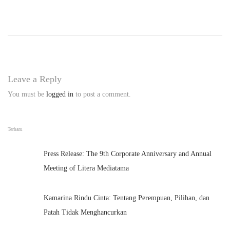
n
s
i
B
u
Leave a Reply
k
You must be
logged in
to post a comment.
u
B
e
Terbaru
r
Press Release: The 9th Corporate Anniversary and Annual
k
Meeting of Litera Mediatama
u
a
Kamarina Rindu Cinta: Tentang Perempuan, Pilihan, dan
l
Patah Tidak Menghancurkan
i
t