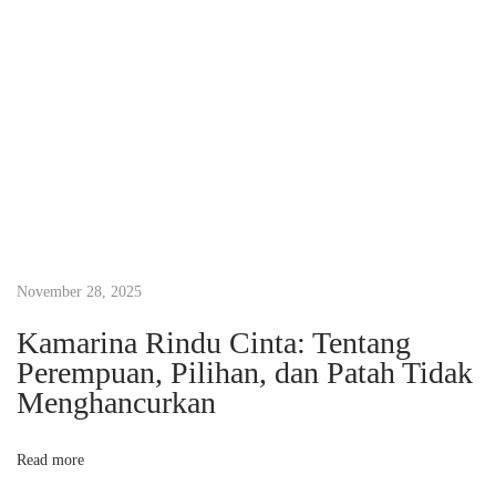
e
s
t
H
e
m
i
n
g
November 28, 2025
w
Kamarina Rindu Cinta: Tentang
a
Perempuan, Pilihan, dan Patah Tidak
y
Menghancurkan
C
a
Read more
r
a