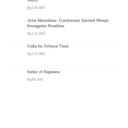
Sentra
Rp
149.000
Arina Manasikana: Transformasi Spiritual Menuju
Keunggulan Peradaban
Rp
155.000
Usaha Itu Terbayar Tunai
Rp
129.000
Seeker of Happiness
Rp
89.000